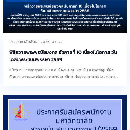
ข่าวประชาสัมพันธ์
2026-07-27
พิธีถวายพระพรชัยมงคล รัชกาลที่ 10 เนื่องในโอกาส วัน
เฉลิมพระชนมพรรษา 2569
เมื่อวันที่ 27 กรกฎาคม 2569 ณ ห้องประชุม 801 ชั้น 8 อาคารศูนย์ฝึก
ทักษะทางการแพทย์ธรรมศาสตร์ มหาวิทยาลัยธรรมศาสตร์ เลขานุการสำ
นักงานฯและบุคลากรสำนักงานวิทยาศาสตร์และเทคโนโลยีชั้นสูง เข้าร่วม
พิธีถวายเครื่องราชสักการะ วางพานพุ่ม และพิธีถวายพระพรชัยมงคล
เนื่องในโอกาสวันเฉลิมพระชนมพรรษา พระบาทสมเด็จพระปรเมนทร
รามาธิบดีศรีสินทรมหาวชิราลงกรณ พระวชิรเกล้าเจ้าอยู่หัว ประจำ
ปี2569