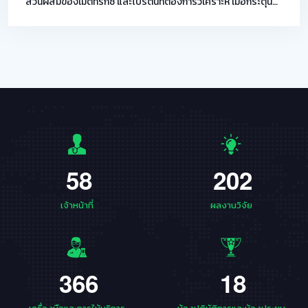
ส่วนผสมของเมตทริกซ์ และโปรตีนที่ต้องการวิเคราะห์ เมื่อกระตุ้น
ด้วยแสงเลเซอร์จะทําให้สารตัวอย่างแตกตัวเป็นไอออนในวัฏภาค
แก๊ส ไอออนจะถูกเร่งความเร็วและถูกส่งเข้าไปในท่อสุญญากาศ ซึ่ง
ไอออนจะถูกแยกตามความเร็วในการเคลื่อนที่ของไอออน โดย
ความเร็วของการเคลื่อนที่ ขึ้นกับมวลต่อประจุ (mass/charge
ratio; m/z) จากนั้นจะเข้าสู่ detector ทําให้ได้สเปกตรัมที่สามา
รถจําแนกชนิดของโปรตีนจําเพาะได้ สำหรับการวิเคราะห์ชีวโมเลกุล
biopolymers
5
8
2
0
2
เจ้าหน้าที่
ผลงานวิจัย
3
6
6
1
8