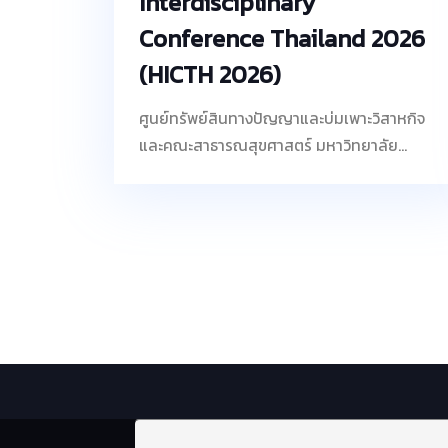
Interdisciplinary
Conference Thailand 2026
(HICTH 2026)
ศูนย์ทรัพย์สินทางปัญญาและบ่มเพาะวิสาหกิจ
และคณะสาธารณสุขศาสตร์ มหาวิทยาลัย
ธรรมศาสตร์ ร่วมกับ Leave a Nest ประเทศ
สิงคโปร์ จัดการประชุมวิชาการนานาชาติ Hyper
Interdisciplinary Conference Thailand
2026 (HICTH 2026) ภายใต้แนวคิด “Re-
Imagining Connections: From Education
to Ecosystem” เมื่อวันที่ 31 มกราคม 2569 การ
ประชุมครั้งนี้เป็นเวทีสำคัญที่รวบรวมอาจารย์ นัก
วิจัย นักศึกษา ผู้ประกอบการ และพันธมิตรทั้งใน
และต่างประเทศ เพื่อแลกเปลี่ยนองค์ความรู้ทาง
วิชาการ สร้างเครือข่ายความร่วมมือ และผลักดัน
งานวิจัยและนวัตกรรมสู่การใช้ประโยชน์จริง ผ่าน