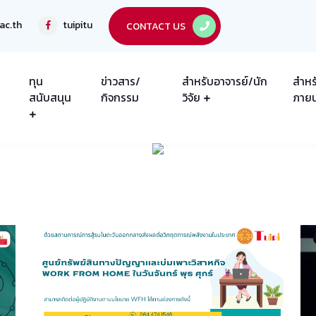
ac.th
tuipitu
CONTACT US
ทุน
ข่าวสาร/
สำหรับอาจารย์/นัก
สำหร
สนับสนุน
กิจกรรม
วิจัย
ภาย