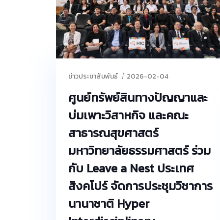
ผ่านโปรแกรม Zoom โดยศูนย์ทรัพย์สินทาง
ปัญญาฯ จะแจ้งรายละเอียดและลิงก์การเข้าร่วม
ประชุมให้ทราบทางอีเมล - ผู้สนใจสามารถสมัคร
เข้าร่วมโครงการได้ผ่าน QR Code ในโปสเตอร์
ประชาสัมพันธ์ หรือผ่านแบบฟอร์มออนไลน์
(Google Form) ที่ลิงก์:
ข่าวประชาสัมพันธ์
2026-02-04
https://forms.gle/rYetVUGC6AQbST77A
ศูนย์ทรัพย์สินทางปัญญาและ
ทั้งนี้ คุณสมบัติผู้สมัครและรายละเอียดเพิ่มเติม
ของโครงการ สามารถศึกษาข้อมูลได้ในลิงก์แบบ
บ่มเพาะวิสาหกิจ และคณะ
ฟอร์มลงทะเบียน - สอบถามข้อมูลเพิ่มเติม ศูนย์
สาธารณสุขศาสตร์
ทรัพย์สินทางปัญญาและบ่มเพาะวิสาหกิจ
มหาวิทยาลัยธรรมศาสตร์ ร่วม
มหาวิทยาลัยธรรมศาสตร์ โทรศัพท์ 083-880-
8264 อีเมล tuipi@tbs.tu.ac.th
กับ Leave a Nest ประเทศ
สิงคโปร์ จัดการประชุมวิชาการ
นานาชาติ Hyper