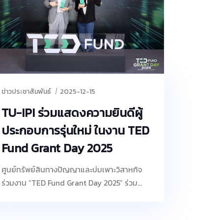
ชนะเลิศระดับประเทศ ซึ่งจัดขึ้นภายในงาน One
Stop Open House เมื่อวันที่ 7 มีนาคม 2569 ณ
ศูนย์การประชุมแห่งชาติสิริกิติ์ กิจกรรมดังกล่าว
จัดขึ้นเพื่อส่งเสริมและพัฒนาศักยภาพด้านการ
เป็นผู้ประกอบการให้แก่นักเรียนและนักศึกษา
โดยมุ่งเน้นการเสริมสร้างทักษะและแนวคิด
(Mindset) ที่จำเป็นสำหรับผู้ประกอบการยุคใหม่
ข่าวประชาสัมพันธ์
2025-12-15
พร้อมสนับสนุนการนำผลงานวิจัยและนวัตกรรม
TU-IPI ร่วมแสดงความยินดีผู้
ไปต่อยอดสู่การใช้ประโยชน์เชิงพาณิชย์อย่างเป็น
ประกอบการรุ่นใหม่ ในงาน TED
รูปธรรม ผู้เข้าร่วมการประกวดยังได้เรียนรู้
กระบวนการพัฒนาแนวคิดธุรกิจผ่านกิจกรรม
Fund Grant Day 2025
Bootcamp และ Workshop ซึ่งมุ่งเน้นการฝึก
ทักษะเชิงปฏิบัติการ และเปิดโอกาสให้ผู้เข้าร่วมได้
ศูนย์ทรัพย์สินทางปัญญาและบ่มเพาะวิสาหกิจ
พัฒนาศักยภาพเพื่อนำไปต่อยอดสู่การเข้าร่วม
ร่วมงาน “TED Fund Grant Day 2025” ร่วม
โครงการบ่มเพาะผู้ประกอบการในระยะต่อไป
เฉลิมฉลองเส้นทางความสำเร็จของผู้ประกอบการ
รุ่นใหม่ ของกองทุน TEDFUND ในปีงบประมาณ