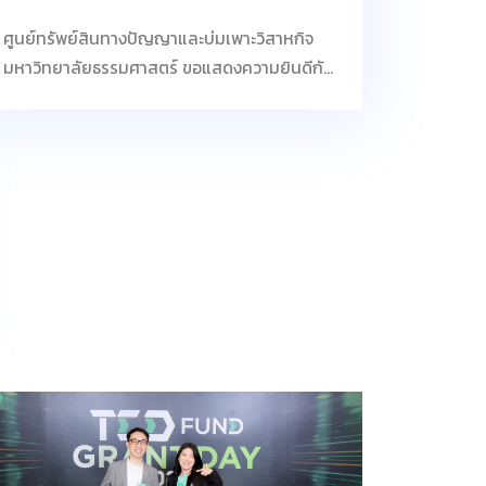
ศูนย์ทรัพย์สินทางปัญญาและบ่มเพาะวิสาหกิจ
มหาวิทยาลัยธรรมศาสตร์ ขอแสดงความยินดีกับ
ทีม “มะเขือเทศกุ๊บกิ๊บ” ซึ่งประกอบด้วย นางสาว
ธนพรรณ พงศ์เลิศคณิต และนางสาวสุพิชญา
อ่อนวงศ์ นักศึกษาชั้นปีที่ 4 คณะวิทยาศาสตร์และ
เทคโนโลยี มหาวิทยาลัยธรรมศาสตร์ และ
นางสาวอุรัสยาณ์ เพิ่มสุข นักเรียนจากโรงเรียน
สายน้ำผึ้งในพระอุปถัมภ์ โดยมี ผู้ช่วย
ศาสตราจารย์ ดร.สุธีรา วัฒนกุล อาจารย์ประจำ
คณะวิทยาศาสตร์และเทคโนโลยี มหาวิทยาลัย
ธรรมศาสตร์ เป็นอาจารย์ที่ปรึกษาโครงการ ใน
โอกาสที่สามารถคว้า รางวัลรองชนะเลิศอันดับ 1
ประเภทธุรกิจ Future Food จากเวที UBI-Alpha
: Business Contest 2026 การประกวดแผน
ธุรกิจสำหรับผู้ประกอบการรุ่นใหม่จากหน่วยบ่ม
เพาะวิสาหกิจในสถาบันอุดมศึกษา (UBI) รอบชิง