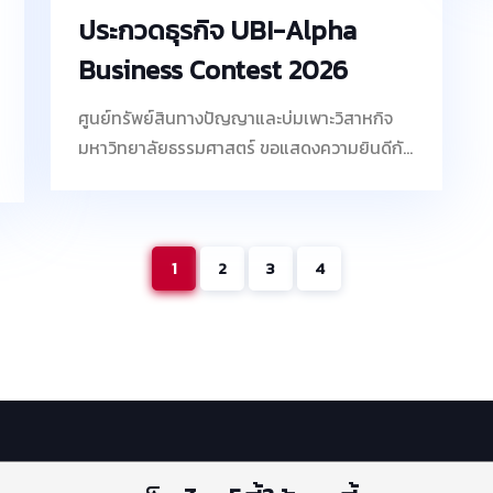
ประกวดธุรกิจ UBI-Alpha
Business Contest 2026
ศูนย์ทรัพย์สินทางปัญญาและบ่มเพาะวิสาหกิจ
มหาวิทยาลัยธรรมศาสตร์ ขอแสดงความยินดีกับ
ทีมนักศึกษาและนักเรียน ทีมมะเขือเทศกุ๊บกิ๊บ กับ
ผลงาน Rice Quito นวัตกรรมที่พัฒนาขึ้นโดย
อาศัยเทคโนโลยีสีเขียว High Pressure
Processing (HPP) ซึ่งเป็นกระบวนการแปรรูป
1
2
3
4
อาหารที่ใช้ความดันสูงแทนความร้อน ช่วยคง
คุณค่าและสารอาหารสำคัญได้อย่างมี
ประสิทธิภาพ โดยผลงานดังกล่าวได้รับรางวัล
รองชนะเลิศอันดับ 1 ด้านธุรกิจอาหารแห่งอนาคต
(Future Food) จากการเข้าร่วมประกวดธุรกิจ
UBI-Alpha Business Contest 2026 เวที
พัฒนาผู้ประกอบการรุ่นใหม่จากหน่วยบ่มเพาะ