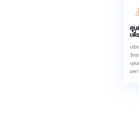
ศูน
เพื่
บริก
วิทย
บุค
มหา