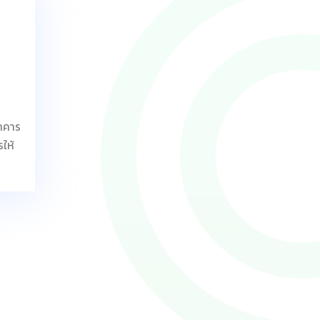
อาคาร
รให้