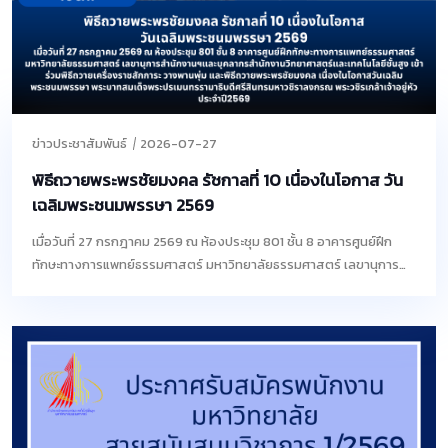
ข่าวประชาสัมพันธ์
2026-07-27
พิธีถวายพระพรชัยมงคล รัชกาลที่ 10 เนื่องในโอกาส วัน
เฉลิมพระชนมพรรษา 2569
เมื่อวันที่ 27 กรกฎาคม 2569 ณ ห้องประชุม 801 ชั้น 8 อาคารศูนย์ฝึก
ทักษะทางการแพทย์ธรรมศาสตร์ มหาวิทยาลัยธรรมศาสตร์ เลขานุการสำ
นักงานฯและบุคลากรสำนักงานวิทยาศาสตร์และเทคโนโลยีชั้นสูง เข้าร่วม
พิธีถวายเครื่องราชสักการะ วางพานพุ่ม และพิธีถวายพระพรชัยมงคล
เนื่องในโอกาสวันเฉลิมพระชนมพรรษา พระบาทสมเด็จพระปรเมนทร
รามาธิบดีศรีสินทรมหาวชิราลงกรณ พระวชิรเกล้าเจ้าอยู่หัว ประจำ
ปี2569