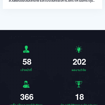
ส่วนผสมของเมตทริกซ์ และโปรตีนที่ต้องการวิเคราะห์ เมื่อกระตุ้น
ด้วยแสงเลเซอร์จะทําให้สารตัวอย่างแตกตัวเป็นไอออนในวัฏภาค
แก๊ส ไอออนจะถูกเร่งความเร็วและถูกส่งเข้าไปในท่อสุญญากาศ ซึ่ง
ไอออนจะถูกแยกตามความเร็วในการเคลื่อนที่ของไอออน โดย
ความเร็วของการเคลื่อนที่ ขึ้นกับมวลต่อประจุ (mass/charge
ratio; m/z) จากนั้นจะเข้าสู่ detector ทําให้ได้สเปกตรัมที่สามา
รถจําแนกชนิดของโปรตีนจําเพาะได้ สำหรับการวิเคราะห์ชีวโมเลกุล
biopolymers
5
8
2
0
2
เจ้าหน้าที่
ผลงานวิจัย
3
6
6
1
8