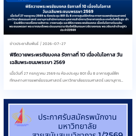
ข่าวประชาสัมพันธ์
2026-07-27
พิธีถวายพระพรชัยมงคล รัชกาลที่ 10 เนื่องในโอกาส วัน
เฉลิมพระชนมพรรษา 2569
เมื่อวันที่ 27 กรกฎาคม 2569 ณ ห้องประชุม 801 ชั้น 8 อาคารศูนย์ฝึก
ทักษะทางการแพทย์ธรรมศาสตร์ มหาวิทยาลัยธรรมศาสตร์ เลขานุการสำ
นักงานฯและบุคลากรสำนักงานวิทยาศาสตร์และเทคโนโลยีชั้นสูง เข้าร่วม
พิธีถวายเครื่องราชสักการะ วางพานพุ่ม และพิธีถวายพระพรชัยมงคล
เนื่องในโอกาสวันเฉลิมพระชนมพรรษา พระบาทสมเด็จพระปรเมนทร
รามาธิบดีศรีสินทรมหาวชิราลงกรณ พระวชิรเกล้าเจ้าอยู่หัว ประจำ
ปี2569