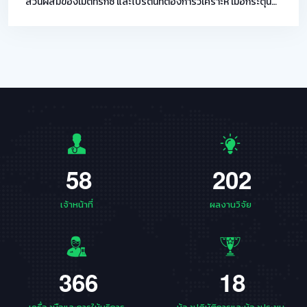
ส่วนผสมของเมตทริกซ์ และโปรตีนที่ต้องการวิเคราะห์ เมื่อกระตุ้น
ด้วยแสงเลเซอร์จะทําให้สารตัวอย่างแตกตัวเป็นไอออนในวัฏภาค
แก๊ส ไอออนจะถูกเร่งความเร็วและถูกส่งเข้าไปในท่อสุญญากาศ ซึ่ง
ไอออนจะถูกแยกตามความเร็วในการเคลื่อนที่ของไอออน โดย
ความเร็วของการเคลื่อนที่ ขึ้นกับมวลต่อประจุ (mass/charge
ratio; m/z) จากนั้นจะเข้าสู่ detector ทําให้ได้สเปกตรัมที่สามา
รถจําแนกชนิดของโปรตีนจําเพาะได้ สำหรับการวิเคราะห์ชีวโมเลกุล
biopolymers
5
8
2
0
2
เจ้าหน้าที่
ผลงานวิจัย
3
6
6
1
8