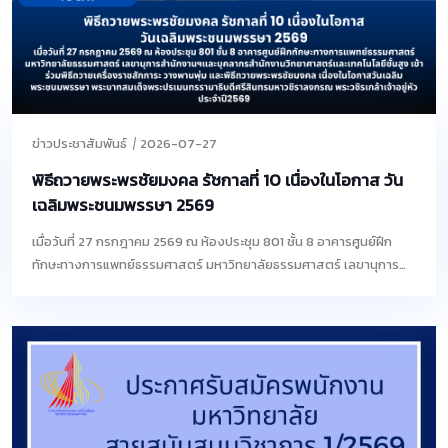
ข่าวประชาสัมพันธ์
2026-07-27
พิธีถวายพระพรชัยมงคล รัชกาลที่ 10 เนื่องในโอกาส วัน
เฉลิมพระชนมพรรษา 2569
เมื่อวันที่ 27 กรกฎาคม 2569 ณ ห้องประชุม 801 ชั้น 8 อาคารศูนย์ฝึก
ทักษะทางการแพทย์ธรรมศาสตร์ มหาวิทยาลัยธรรมศาสตร์ เลขานุการสำ
นักงานฯและบุคลากรสำนักงานวิทยาศาสตร์และเทคโนโลยีชั้นสูง เข้าร่วม
พิธีถวายเครื่องราชสักการะ วางพานพุ่ม และพิธีถวายพระพรชัยมงคล
เนื่องในโอกาสวันเฉลิมพระชนมพรรษา พระบาทสมเด็จพระปรเมนทร
รามาธิบดีศรีสินทรมหาวชิราลงกรณ พระวชิรเกล้าเจ้าอยู่หัว ประจำ
ปี2569